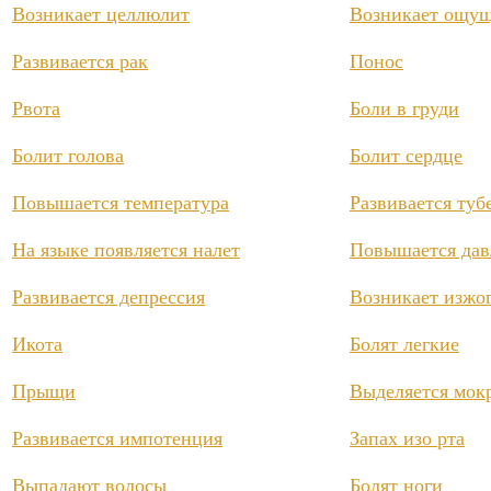
Возникает целлюлит
Возникает ощущ
Развивается рак
Понос
Рвота
Боли в груди
Болит голова
Болит сердце
Повышается температура
Развивается туб
На языке появляется налет
Повышается дав
Развивается депрессия
Возникает изжо
Икота
Болят легкие
Прыщи
Выделяется мок
Развивается импотенция
Запах изо рта
Выпадают волосы
Болят ноги