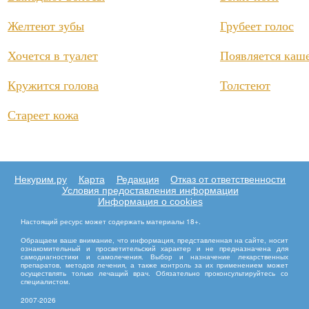
Желтеют зубы
Грубеет голос
Хочется в туалет
Появляется каш
Кружится голова
Толстеют
Стареет кожа
Некурим.ру
Карта
Редакция
Отказ от ответственности
Условия предоставления информации
Информация о cookies
Настоящий ресурс может содержать материалы 18+.
Обращаем ваше внимание, что информация, представленная на сайте, носит
ознакомительный и просветительский характер и не предназначена для
самодиагностики и самолечения. Выбор и назначение лекарственных
препаратов, методов лечения, а также контроль за их применением может
осуществлять только лечащий врач. Обязательно проконсультируйтесь со
специалистом.
2007
-2026