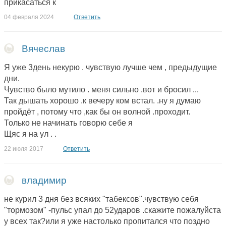
прикасаться к
04 февраля 2024
Ответить
Вячеслав
Я уже 3день некурю . чувствую лучше чем , предыдущие
дни.
Чувство было мутило . меня сильно .вот и бросил ...
Так дышать хорошо .к вечеру ком встал. .ну я думаю
пройдёт , потому что ,как бы он волной .проходит.
Только не начинать говорю себе я
Щяс я на ул . .
22 июля 2017
Ответить
владимир
не курил 3 дня без всяких "табексов".чувствую себя
"тормозом" -пульс упал до 52ударов .скажите пожалуйста
у всех так?или я уже настолько пропитался что поздно